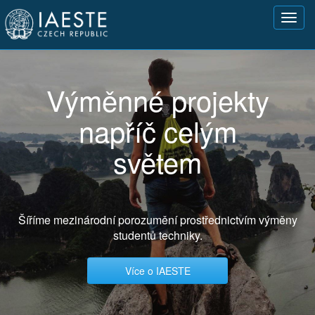
Přejít
Toggl
k
navig
hlavnímu
obsahu
Výměnné projekty
napříč celým
světem
Šíříme mezinárodní porozumění prostřednictvím výměny
studentů techniky.
Více o IAESTE