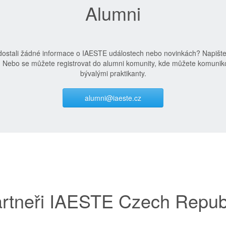
Alumni
edostali žádné informace o IAESTE událostech nebo novinkách? Napišt
. Nebo se můžete registrovat do alumni komunity, kde můžete komuniko
bývalými praktikanty.
alumni@iaeste.cz
rtneři IAESTE Czech Repub