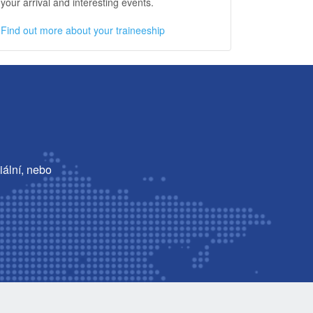
your arrival and interesting events.
Find out more about your traineeship
iální, nebo