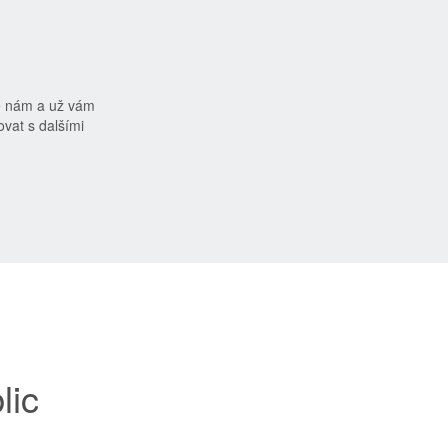
e nám a už vám
vat s dalšími
lic