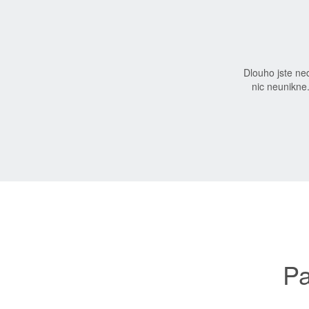
Dlouho jste n
nic neunikne
Pa