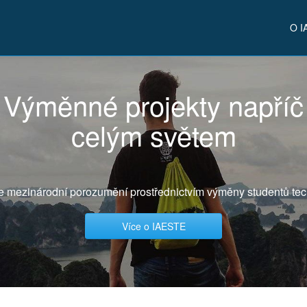
O I
Výměnné projekty napříč
celým světem
e mezinárodní porozumění prostřednictvím výměny studentů tec
Více o IAESTE